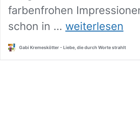
farbenfrohen Impressionen
Mein
schon in …
weiterlesen
12von12
im
März
Gabi Kremeskötter - Liebe, die durch Worte strahlt
2025:
Farbe
und
Freude