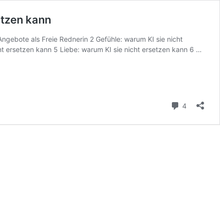
etzen kann
ngebote als Freie Rednerin 2 Gefühle: warum KI sie nicht
Liebe
ht ersetzen kann 5 Liebe: warum KI sie nicht ersetzen kann 6 …
Persön
Kunst
und
mehr:
waru
Kommenta
4
KI
mich
als
Freie
Redne
nicht
erset
kann