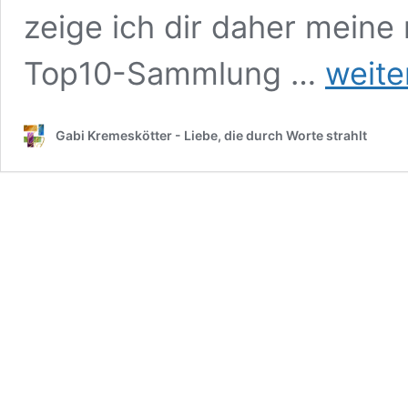
zeige ich dir daher meine 
Juli
Top10-Sammlung …
weite
Norden:
Top10
Februar
Gabi Kremeskötter - Liebe, die durch Worte strahlt
2025