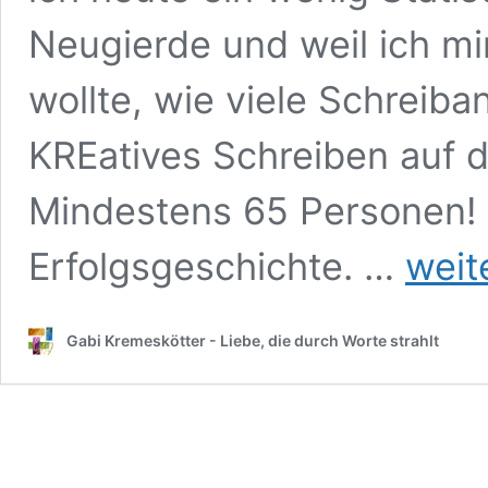
Neugierde und weil ich m
wollte, wie viele Schreiba
KREatives Schreiben auf 
Mindestens 65 Personen! F
KREatives
Erfolgsgeschichte. …
weit
Schreiben
anfangen:
65
Gabi Kremeskötter - Liebe, die durch Worte strahlt
Personen
fanden
mit
mir
bereits
ihren
Einstieg