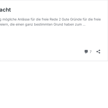
macht
mögliche Anlässe für die freie Rede 2 Gute Gründe für die freie
20
die Feiern, die einen ganz bestimmten Grund haben zum …
Anlässe
zum
Feiern
und
10
Kommenta
7
gute
Gründe,
warum
die
freie
Rede
sie
besonders
macht