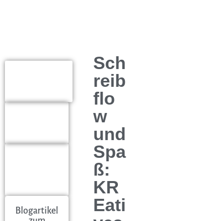
© Foto: Carlotta
Ostmann
Sch
Kurse und
reib
Workshops
flo
w
Typisch
Gabi
und
Spa
Feedback
ß:
meiner
Kunden
KR
Eati
Blogartikel
zum