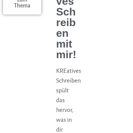
ves
Thema
Sch
reib
en
mit
mir!
KREatives
Schreiben
spült
das
hervor,
was in
dir