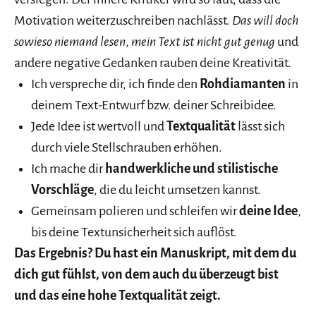
Motivation weiterzuschreiben nachlässt.
Das will doch
sowieso niemand lesen
,
mein Text ist nicht gut genug
und
andere negative Gedanken rauben deine Kreativität.
Ich verspreche dir, ich finde den
Rohdiamanten
in
deinem Text-Entwurf bzw. deiner Schreibidee.
Jede Idee ist wertvoll und
Textqualität
lässt sich
durch viele Stellschrauben erhöhen.
Ich mache dir
handwerkliche und stilistische
Vorschläge
, die du leicht umsetzen kannst.
Gemeinsam polieren und schleifen wir
deine Idee
,
bis deine Textunsicherheit sich auflöst.
Das Ergebnis? Du hast ein Manuskript, mit dem du
dich gut fühlst, von dem auch du überzeugt bist
und das eine hohe Textqualität zeigt.