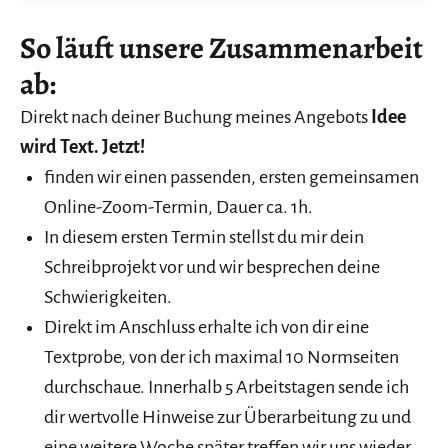
So läuft unsere Zusammenarbeit
ab:
Direkt nach deiner Buchung meines Angebots
Idee
wird Text. Jetzt!
finden wir einen passenden, ersten gemeinsamen
Online-Zoom-Termin, Dauer ca. 1h.
In diesem ersten Termin stellst du mir dein
Schreibprojekt vor und wir besprechen deine
Schwierigkeiten.
Direkt im Anschluss erhalte ich von dir eine
Textprobe, von der ich maximal 10 Normseiten
durchschaue. Innerhalb 5 Arbeitstagen sende ich
dir wertvolle Hinweise zur Überarbeitung zu und
eine weitere Woche später treffen wir uns wieder