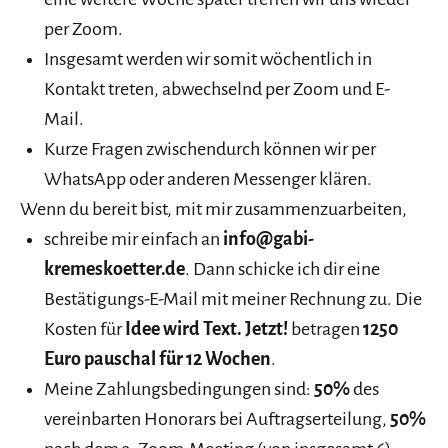
per Zoom.
Insgesamt werden wir somit wöchentlich in
Kontakt treten, abwechselnd per Zoom und E-
Mail.
Kurze Fragen zwischendurch können wir per
WhatsApp oder anderen Messenger klären.
Wenn du bereit bist, mit mir zusammenzuarbeiten,
schreibe mir einfach an
info@gabi-
kremeskoetter.de
. Dann schicke ich dir eine
Bestätigungs-E-Mail mit meiner Rechnung zu. Die
Kosten für
Idee wird Text. Jetzt!
betragen
1250
Euro pauschal für 12 Wochen
.
Meine Zahlungsbedingungen sind:
50%
des
vereinbarten Honorars bei Auftragserteilung,
50%