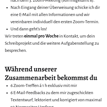
nach dem 3. Zoom-Meeting (von insgesamt 6).
Nach Eingang deiner Überweisung schicke ich dir
eine E-Mail mit allen Informationen und wir
vereinbaren individuell den ersten Zoom-Termin.
Und dann geht’s los!
Wir treten
einmal pro Woche
in Kontakt, um dein
Schreibprojekt und die weitere Aufgabenstellung zu
besprechen.
Während unserer
Zusammenarbeit bekommst du
6 Zoom-Treffen á 1 h exklusiv mit mir
6 E-Mail-Feedbacks zu dem mir zugeschickten
Textentwurf, lektoriert und korrigiert von maximal