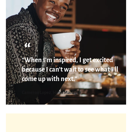
“When I’m inspired, I get excited
because I can’t wait to see what I’ll
come up with next.”
Cameron Lopez, Hotel Manager