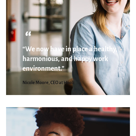
“We now have in place a healthy,
harmonious, and happy work
environment.”
Nicole Moore, CEO at Hooli