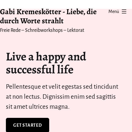
Zum
Gabi Kremeskötter - Liebe, die
Menü
Inhalt
durch Worte strahlt
springen
Freie Rede – Schreibworkshops – Lektorat
Live a happy and
successful life
Pellentesque et velit egestas sed tincidunt
at non lectus. Dignissim enim sed sagittis
sit amet ultrices magna.
GET STARTED