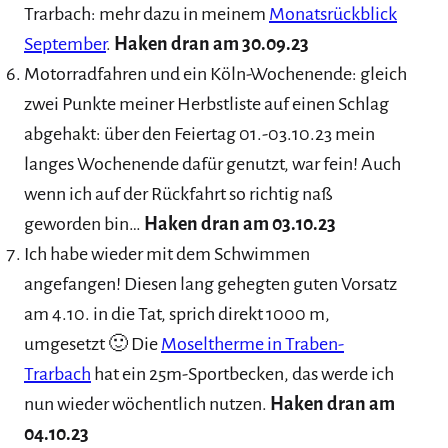
Trarbach: mehr dazu in meinem
Monatsrückblick
September
.
Haken dran am 30.09.23
Motorradfahren und ein Köln-Wochenende: gleich
zwei Punkte meiner Herbstliste auf einen Schlag
abgehakt: über den Feiertag 01.-03.10.23 mein
langes Wochenende dafür genutzt, war fein! Auch
wenn ich auf der Rückfahrt so richtig naß
geworden bin…
Haken dran am 03.10.23
Ich habe wieder mit dem Schwimmen
angefangen! Diesen lang gehegten guten Vorsatz
am 4.10. in die Tat, sprich direkt 1000 m,
umgesetzt 🙂 Die
Moseltherme in Traben-
Trarbach
hat ein 25m-Sportbecken, das werde ich
nun wieder wöchentlich nutzen.
Haken dran am
04.10.23