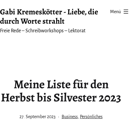
Zum
Gabi Kremeskötter - Liebe, die
Menü
Inhalt
durch Worte strahlt
springen
Freie Rede – Schreibworkshops – Lektorat
Meine Liste für den
Herbst bis Silvester 2023
Veröffentlicht
Kategorisiert
27. September 2023
Business
,
Persönliches
am
als