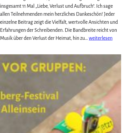
insgesamt 11 Mal „Liebe, Verlust und Aufbruch“. Ich sage
allen Teilnehmenden mein herzliches Dankeschön! Jeder
einzelne Beitrag zeigt die Vielfalt, wertvolle Ansichten und
Erfahrungen der Schreibenden. Die Bandbreite reicht von
Das
Musik über den Verlust der Heimat, hin zu…
weiterlesen
war
meine
Blogparade
2026:
10+1
mal
danke!