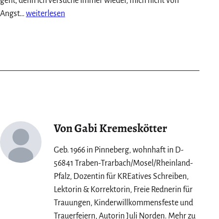
geht, denn ich versuche immer wieder, mich nicht von
Angst
Angst…
weiterlesen
vor
Gruppen:
Was
mir
das
Herzberg-
Festival
über
Von Gabi Kremeskötter
das
Alleinsein
Geb. 1966 in Pinneberg, wohnhaft in D-
zeigte
56841 Traben-Trarbach/Mosel/Rheinland-
Pfalz, Dozentin für KREatives Schreiben,
Lektorin & Korrektorin, Freie Rednerin für
Trauungen, Kinderwillkommensfeste und
Trauerfeiern, Autorin Juli Norden. Mehr zu