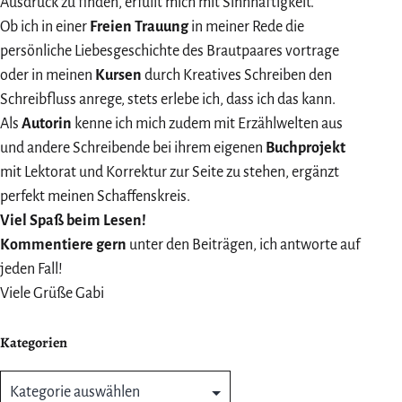
Ausdruck zu finden, erfüllt mich mit Sinnhaftigkeit.
Ob ich in einer
Freien Trauung
in meiner Rede die
persönliche Liebesgeschichte des Brautpaares vortrage
oder in meinen
Kursen
durch Kreatives Schreiben den
Schreibfluss anrege, stets erlebe ich, dass ich das kann.
Als
Autorin
kenne ich mich zudem mit Erzählwelten aus
und andere Schreibende bei ihrem eigenen
Buchprojekt
mit Lektorat und Korrektur zur Seite zu stehen, ergänzt
perfekt meinen Schaffenskreis.
Viel Spaß beim Lesen!
Kommentiere gern
unter den Beiträgen, ich antworte auf
jeden Fall!
Viele Grüße Gabi
Kategorien
Kategorien