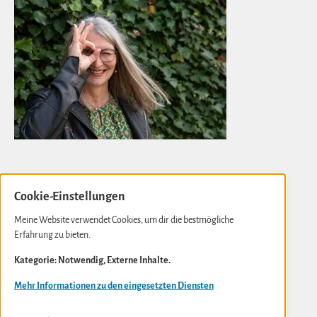
Cookie-Einstellungen
Gabi Kremeskötter
Meine Website verwendet Cookies, um dir die bestmögliche
Erfahrung zu bieten.
Neue Rathausstraße 10
D- 56841 Traben-Trarbach
Kategorie: Notwendig, Externe Inhalte.
info(at)gabi-kremeskoetter.de
Mehr Informationen zu den eingesetzten Diensten