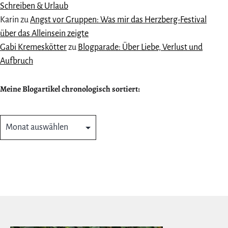
Schreiben & Urlaub
Karin
zu
Angst vor Gruppen: Was mir das Herzberg-Festival
über das Alleinsein zeigte
Gabi Kremeskötter
zu
Blogparade: Über Liebe, Verlust und
Aufbruch
Meine Blogartikel chronologisch sortiert:
Meine
Blogartikel
chronologisch
sortiert: