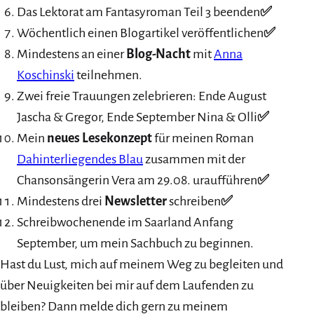
Das Lektorat am Fantasyroman Teil 3 beenden
✅
Wöchentlich einen Blogartikel veröffentlichen
✅
Mindestens an einer
Blog-Nacht
mit
Anna
Koschinski
teilnehmen.
Zwei freie Trauungen zelebrieren: Ende August
Jascha & Gregor, Ende September Nina & Olli
✅
Mein
neues Lesekonzept
für meinen Roman
Dahinterliegendes Blau
zusammen mit der
Chansonsängerin Vera am 29.08. uraufführen
✅
Mindestens drei
Newsletter
schreiben
✅
Schreibwochenende im Saarland Anfang
September, um mein Sachbuch zu beginnen.
Hast du Lust, mich auf meinem Weg zu begleiten und
über Neuigkeiten bei mir auf dem Laufenden zu
bleiben? Dann melde dich gern zu meinem