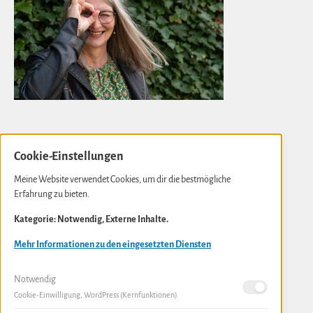
Cookie-Einstellungen
Gabi Kremeskötter
Meine Website verwendet Cookies, um dir die bestmögliche
Erfahrung zu bieten.
Neue Rathausstraße 10
D- 56841 Traben-Trarbach
Kategorie: Notwendig, Externe Inhalte.
info(at)gabi-kremeskoetter.de
Mehr Informationen zu den eingesetzten Diensten
Notwendig
Cookie-Einwilligung, WordPress (Kernfunktionen)