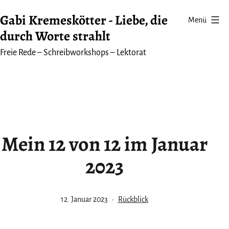
Zum
Gabi Kremeskötter - Liebe, die
Menü
Inhalt
durch Worte strahlt
springen
Freie Rede – Schreibworkshops – Lektorat
Mein 12 von 12 im Januar
2023
Veröffentlicht
Kategorisiert
12. Januar 2023
Rückblick
am
als