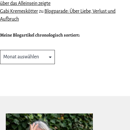
über das Alleinsein zeigte
Gabi Kremeskötter
zu
Blogparade: Über Liebe, Verlust und
Aufbruch
Meine Blogartikel chronologisch sortiert:
Meine
Blogartikel
chronologisch
sortiert: