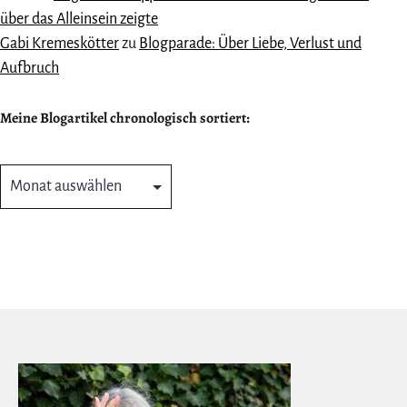
über das Alleinsein zeigte
Gabi Kremeskötter
zu
Blogparade: Über Liebe, Verlust und
Aufbruch
Meine Blogartikel chronologisch sortiert:
Meine
Blogartikel
chronologisch
sortiert: