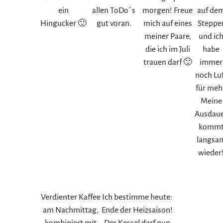
ein
allen ToDo´s
morgen! Freue
auf de
Hingucker 🙂
gut voran.
mich auf eines
Steppe
meiner Paare,
und ic
die ich im Juli
habe
trauen darf 🙂
immer
noch Lu
für meh
Meine
Ausdau
komm
langsa
wieder
Verdienter Kaffee
Ich bestimme heute:
am Nachmittag,
Ende der Heizsaison!
kombiniert mit
Der Kessel darf nun