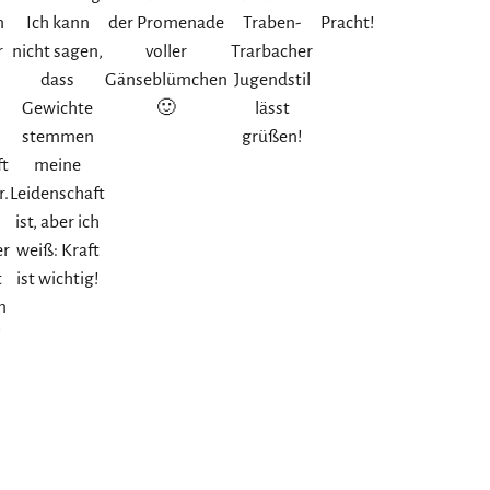
m
Ich kann
der Promenade
Traben-
Pracht!
r
nicht sagen,
voller
Trarbacher
h
dass
Gänseblümchen
Jugendstil
Gewichte
🙂
lässt
stemmen
grüßen!
ft
meine
r.
Leidenschaft
ist, aber ich
er
weiß: Kraft
t
ist wichtig!
m
!