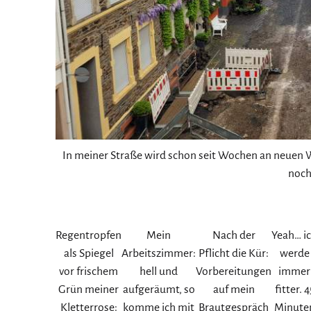
In meiner Straße wird schon seit Wochen an neuen 
noch
Regentropfen
Mein
Nach der
Yeah… i
als Spiegel
Arbeitszimmer:
Pflicht die Kür:
werde
vor frischem
hell und
Vorbereitungen
immer
Grün meiner
aufgeräumt, so
auf mein
fitter. 4
Kletterrose:
komme ich mit
Brautgespräch
Minute