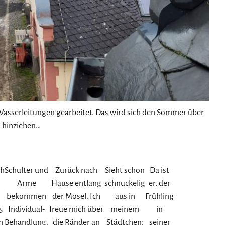
Wasserleitungen gearbeitet. Das wird sich den Sommer über
 hinziehen…
ch
Schulter und
Zurück nach
Sieht schon
Da ist
Arme
Hause entlang
schnuckelig
er, der
bekommen
der Mosel. Ich
aus in
Frühling
5
Individual-
freue mich über
meinem
in
n
Behandlung.
die Ränder an
Städtchen:
seiner