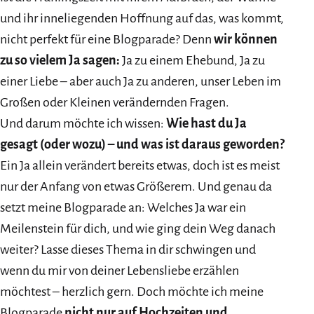
und ihr inneliegenden Hoffnung auf das, was kommt,
nicht perfekt für eine Blogparade? Denn
wir können
zu so vielem Ja sagen:
Ja zu einem Ehebund, Ja zu
einer Liebe – aber auch Ja zu anderen, unser Leben im
Großen oder Kleinen verändernden Fragen.
Und darum möchte ich wissen:
Wie hast du Ja
gesagt (oder wozu) – und was ist daraus geworden?
Ein Ja allein verändert bereits etwas, doch ist es meist
nur der Anfang von etwas Größerem. Und genau da
setzt meine Blogparade an: Welches Ja war ein
Meilenstein für dich, und wie ging dein Weg danach
weiter? Lasse dieses Thema in dir schwingen und
wenn du mir von deiner Lebensliebe erzählen
möchtest – herzlich gern. Doch möchte ich meine
Blogparade
nicht nur auf Hochzeiten und