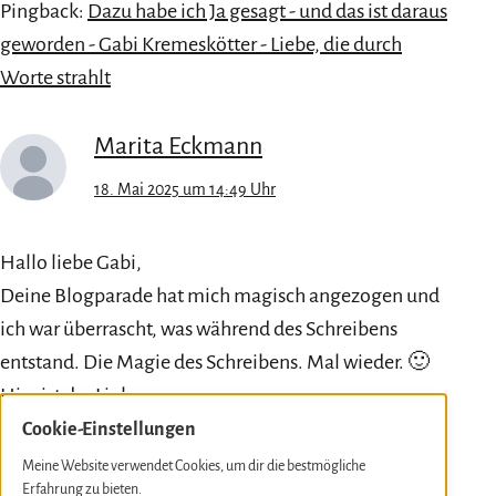
Pingback:
Dazu habe ich Ja gesagt - und das ist daraus
geworden - Gabi Kremeskötter - Liebe, die durch
Worte strahlt
Marita Eckmann
18. Mai 2025 um 14:49 Uhr
Hallo liebe Gabi,
Deine Blogparade hat mich magisch angezogen und
ich war überrascht, was während des Schreibens
entstand. Die Magie des Schreibens. Mal wieder. 🙂
Hier ist der Link:
Cookie-Einstellungen
https://marita-eckmann.de/mein-ja-zum-leben-als-
Meine Website verwendet Cookies, um dir die bestmögliche
lern-und-entwicklungsweg/
Erfahrung zu bieten.