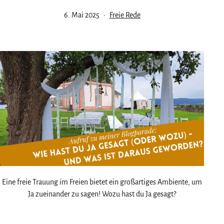
Veröffentlicht
Kategorisiert
6. Mai 2025
Freie Rede
am
als
Eine freie Trauung im Freien bietet ein großartiges Ambiente, um
Ja zueinander zu sagen! Wozu hast du Ja gesagt?