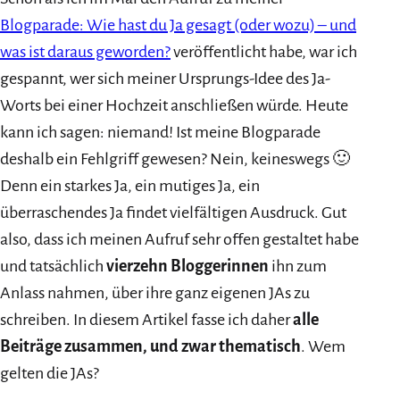
Blogparade: Wie hast du Ja gesagt (oder wozu) – und
was ist daraus geworden?
veröffentlicht habe, war ich
gespannt, wer sich meiner Ursprungs-Idee des Ja-
Worts bei einer Hochzeit anschließen würde. Heute
kann ich sagen: niemand! Ist meine Blogparade
deshalb ein Fehlgriff gewesen? Nein, keineswegs 🙂
Denn ein starkes Ja, ein mutiges Ja, ein
überraschendes Ja findet vielfältigen Ausdruck. Gut
also, dass ich meinen Aufruf sehr offen gestaltet habe
und tatsächlich
vierzehn Bloggerinnen
ihn zum
Anlass nahmen, über ihre ganz eigenen JAs zu
schreiben. In diesem Artikel fasse ich daher
alle
Beiträge zusammen, und zwar thematisch
. Wem
gelten die JAs?