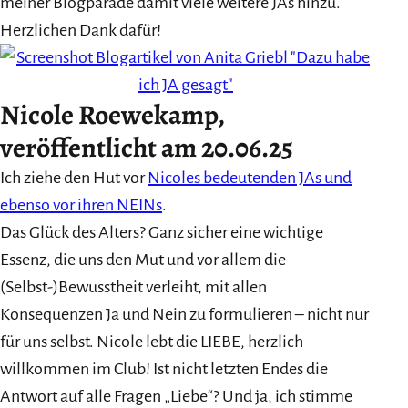
meiner Blogparade damit viele weitere JAs hinzu.
Herzlichen Dank dafür!
Nicole Roewekamp
,
veröffentlicht am 20.06.25
Ich ziehe den Hut vor
Nicoles bedeutenden JAs und
ebenso vor ihren NEINs
.
Das Glück des Alters? Ganz sicher eine wichtige
Essenz, die uns den Mut und vor allem die
(Selbst-)Bewusstheit verleiht, mit allen
Konsequenzen Ja und Nein zu formulieren – nicht nur
für uns selbst. Nicole lebt die LIEBE, herzlich
willkommen im Club! Ist nicht letzten Endes die
Antwort auf alle Fragen „Liebe“? Und ja, ich stimme