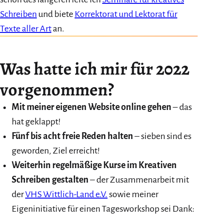
Schreiben
und biete
Korrektorat und Lektorat für
Texte aller Art
an.
Was hatte ich mir für 2022
vorgenommen?
Mit meiner eigenen Website online gehen
– das
hat geklappt!
Fünf bis acht freie Reden halten
– sieben sind es
geworden, Ziel erreicht!
Weiterhin regelmäßige Kurse im Kreativen
Schreiben gestalten
– der Zusammenarbeit mit
der
VHS Wittlich-Land e.V.
sowie meiner
Eigeninitiative für einen Tagesworkshop sei Dank: