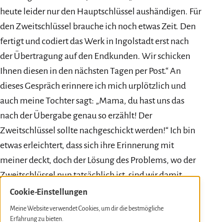
heute leider nur den Hauptschlüssel aushändigen. Für
den Zweitschlüssel brauche ich noch etwas Zeit. Den
fertigt und codiert das Werk in Ingolstadt erst nach
der Übertragung auf den Endkunden. Wir schicken
Ihnen diesen in den nächsten Tagen per Post.“ An
dieses Gespräch erinnere ich mich urplötzlich und
auch meine Tochter sagt: „Mama, du hast uns das
nach der Übergabe genau so erzählt! Der
Zweitschlüssel sollte nachgeschickt werden!“ Ich bin
etwas erleichtert, dass sich ihre Erinnerung mit
meiner deckt, doch der Lösung des Problems, wo der
Zweitschlüssel nun tatsächlich ist, sind wir damit
keinen Schritt näher.
Cookie-Einstellungen
Ein weiteres Mal telefoniere ich mit dem
Meine Website verwendet Cookies, um dir die bestmögliche
Auszubildenden von Audi Mainz. „Ich habe bei Ihrem
Erfahrung zu bieten.