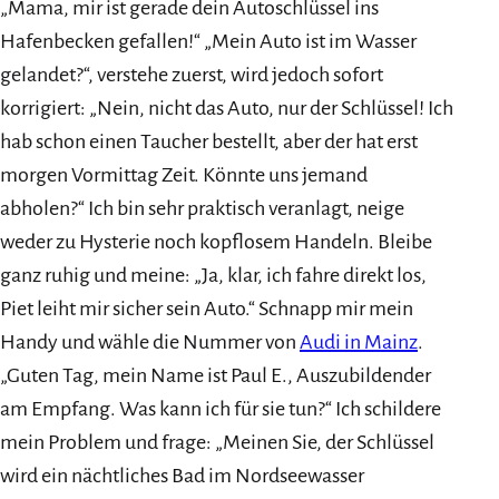
„Mama, mir ist gerade dein Autoschlüssel ins
Hafenbecken gefallen!“ „Mein Auto ist im Wasser
gelandet?“, verstehe zuerst, wird jedoch sofort
korrigiert: „Nein, nicht das Auto, nur der Schlüssel! Ich
hab schon einen Taucher bestellt, aber der hat erst
morgen Vormittag Zeit. Könnte uns jemand
abholen?“ Ich bin sehr praktisch veranlagt, neige
weder zu Hysterie noch kopflosem Handeln. Bleibe
ganz ruhig und meine: „Ja, klar, ich fahre direkt los,
Piet leiht mir sicher sein Auto.“ Schnapp mir mein
Handy und wähle die Nummer von
Audi in Mainz
.
„Guten Tag, mein Name ist Paul E., Auszubildender
am Empfang. Was kann ich für sie tun?“ Ich schildere
mein Problem und frage: „Meinen Sie, der Schlüssel
wird ein nächtliches Bad im Nordseewasser