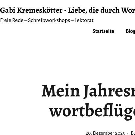
Zum
Gabi Kremeskötter - Liebe, die durch Wor
Inhalt
Freie Rede – Schreibworkshops – Lektorat
springen
Startseite
Blog
Mein Jahresr
wortbeflüg
Veröffentlicht
Ka
20. Dezember 2023
B