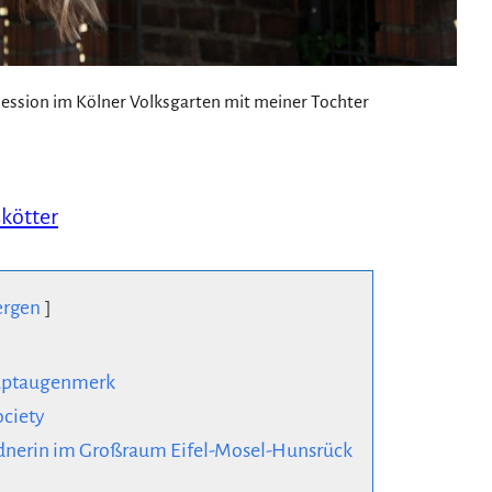
osession im Kölner Volksgarten mit meiner Tochter
kötter
ergen
auptaugenmerk
ciety
ednerin im Großraum Eifel-Mosel-Hunsrück