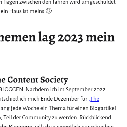
n Tagen zwischen den Jahren wird umgeschuldet
ein Haus ist meins 🙂
Themen lag 2023 mein
e Content Society
us BLOGGEN. Nachdem ich im September 2022
entschied ich mich Ende Dezember für
„The
r lang jede Woche ein Thema für einen Blogartikel
 Teil der Community zu werden. Rückblickend
he Bloggerin will ich ja eigentlich nur schreiben,