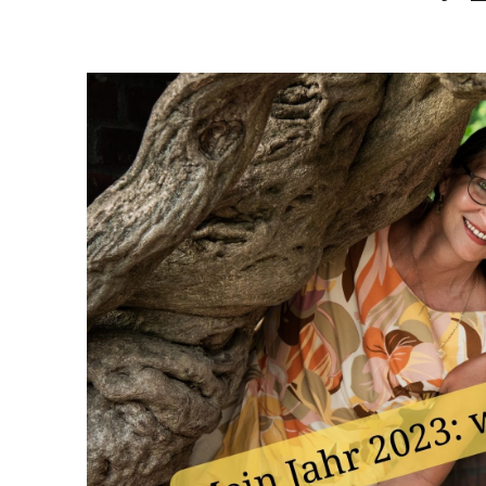
am
al