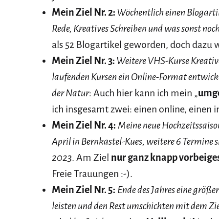
Mein Ziel Nr. 2:
Wöchentlich einen Blogarti
Rede, Kreatives Schreiben und was sonst noch s
als 52 Blogartikel geworden, doch dazu 
Mein Ziel Nr. 3:
Weitere VHS-Kurse Kreative
laufenden Kursen ein Online-Format entwic
der Natur
: Auch hier kann ich mein „
umge
ich insgesamt zwei: einen online, einen i
Mein Ziel Nr. 4:
Meine neue Hochzeitssaison
April in Bernkastel-Kues, weitere 6 Termine si
2023
. Am Ziel
nur ganz knapp vorbeig
Freie Trauungen :-).
Mein Ziel Nr. 5:
Ende des Jahres eine größ
leisten und den Rest umschichten mit dem Ziel