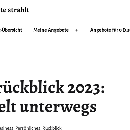
te strahlt
-Übersicht
Meine Angebote
Angebote für 0 Eur
Menü
öffnen
ückblick 2023:
elt unterwegs
tegorisiert
usiness
,
Persönliches
,
Rückblick