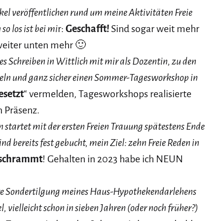
kel veröffentlichen rund um meine Aktivitäten Freie
o los ist bei mi
r:
Geschafft!
Sind sogar weit mehr
weiter unten mehr 🙂
s Schreiben in Wittlich mit mir als Dozentin, zu den
keln und ganz sicher einen Sommer-Tagesworkshop in
setzt
“ vermelden, Tagesworkshops realisierte
n Präsenz.
 startet mit der ersten Freien Trauung spätestens Ende
nd bereits fest gebucht, mein Ziel: zehn Freie Reden in
eschrammt
! Gehalten in 2023 habe ich NEUN
ere Sondertilgung meines Haus-Hypothekendarlehens
, vielleicht schon in sieben Jahren (oder noch früher?)