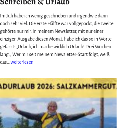
Schreiben & Urlaub
Im Juli habe ich wenig geschrieben und irgendwie dann
doch sehr viel. Die erste Hälfte war vollgepackt, die zweite
gehörte nur mir. In meinem Newsletter, mit nur einer
einzigen Ausgabe diesen Monat, habe ich das so in Worte
gefasst: „Urlaub, ich mache wirklich Urlaub! Drei Wochen
lang.„ Wer mir seit meinem Newsletter-Start folgt, weiß,
Monatsrückblick
das…
weiterlesen
Juni
2026:
Schreiben
&
Urlaub