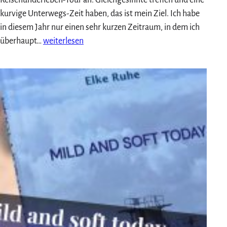
kurvige Unterwegs-Zeit haben, das ist mein Ziel. Ich habe
in diesem Jahr nur einen sehr kurzen Zeitraum, in dem ich
Motorradurlaub
überhaupt…
weiterlesen
2026:
Salzkammergut/Kärnten