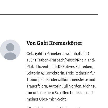
today:
Autorin
Elke
Ruhe
im
Interview
Von Gabi Kremeskötter
Geb. 1966 in Pinneberg, wohnhaft in D-
56841 Traben-Trarbach/Mosel/Rheinland-
Pfalz, Dozentin für KREatives Schreiben,
Lektorin & Korrektorin, Freie Rednerin für
Trauungen, Kinderwillkommensfeste und
Trauerfeiern, Autorin Juli Norden. Mehr zu
mir und meinem Schaffen findest du auf
meiner
Über-mich-Seite.