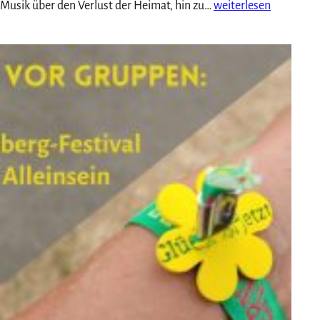
Das
Musik über den Verlust der Heimat, hin zu…
weiterlesen
war
meine
Blogparade
2026:
10+1
mal
danke!