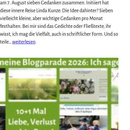
am 7. August sieben Gedanken zusammen. Initiiert hat
diese innere Reise Linda Kunze. Die Idee dahinter? Sieben
vielleicht kleine, aber wichtige Gedanken pro Monat
festhalten. Bei mir sind das Gedichte oder Fließtexte, ihr
wisst, ich mag die Vielfalt, auch in schriftlicher Form. Und so
Meine
teile…
weiterlesen
7
Gedanken
im
August
2026