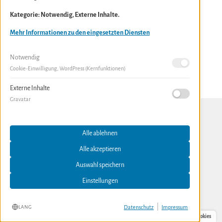
Meine
Kategorie: Notwendig, Externe Inhalte.
Blogartikel
Mehr Informationen zu den eingesetzten Diensten
chronologisch
sortiert:
Notwendig
Cookie-Einwilligung, WordPress (Kernfunktionen)
Externe Inhalte
Gravatar
Alle ablehnen
Alle akzeptieren
Auswahl speichern
Einstellungen
|
Datenschutz
Impressum
LANG
Cookies