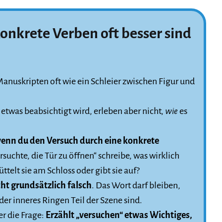
onkrete Verben oft besser sind
Manuskripten oft wie ein Schleier zwischen Figur und
etwas beabsichtigt wird, erleben aber nicht,
wie
es
wenn du den Versuch durch eine konkrete
ersuchte, die Tür zu öffnen“ schreibe, was wirklich
rüttelt sie am Schloss oder gibt sie auf?
ht grundsätzlich falsch
. Das Wort darf bleiben,
er inneres Ringen Teil der Szene sind.
r die Frage:
Erzählt „versuchen“ etwas Wichtiges,