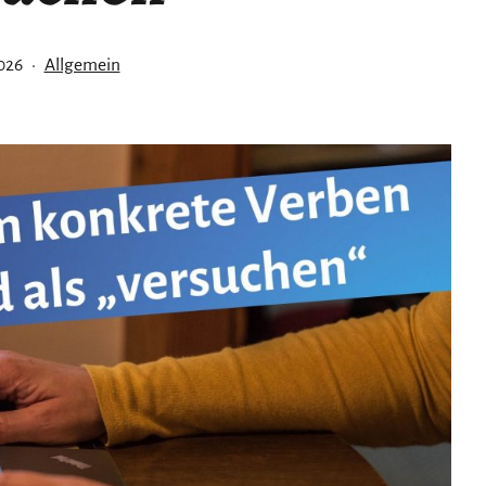
licht
Kategorisiert
026
Allgemein
als