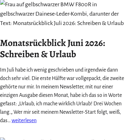
Was
mir
das
Herzberg-
Monatsrückblick Juni 2026:
Festival
über
Schreiben & Urlaub
das
Alleinsein
Im Juli habe ich wenig geschrieben und irgendwie dann
zeigte
doch sehr viel. Die erste Hälfte war vollgepackt, die zweite
gehörte nur mir. In meinem Newsletter, mit nur einer
einzigen Ausgabe diesen Monat, habe ich das so in Worte
gefasst: „Urlaub, ich mache wirklich Urlaub! Drei Wochen
lang.„ Wer mir seit meinem Newsletter-Start folgt, weiß,
Monatsrückblick
das…
weiterlesen
Juni
2026: