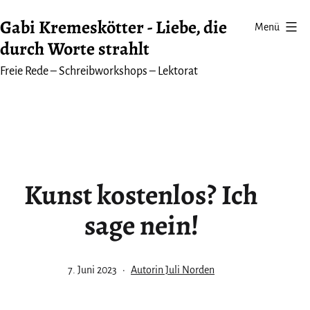
Zum
Gabi Kremeskötter - Liebe, die
Menü
Inhalt
durch Worte strahlt
springen
Freie Rede – Schreibworkshops – Lektorat
Kunst kostenlos? Ich
sage nein!
Veröffentlicht
Kategorisiert
7. Juni 2023
Autorin Juli Norden
am
als