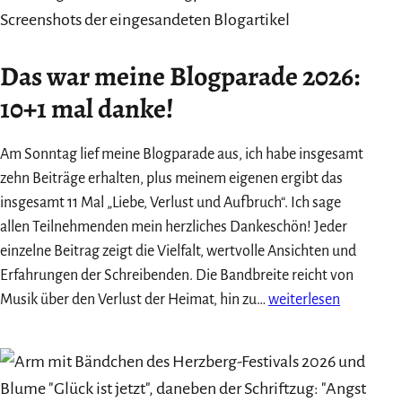
im
August
2026
Das war meine Blogparade 2026:
10+1 mal danke!
Am Sonntag lief meine Blogparade aus, ich habe insgesamt
zehn Beiträge erhalten, plus meinem eigenen ergibt das
insgesamt 11 Mal „Liebe, Verlust und Aufbruch“. Ich sage
allen Teilnehmenden mein herzliches Dankeschön! Jeder
einzelne Beitrag zeigt die Vielfalt, wertvolle Ansichten und
Erfahrungen der Schreibenden. Die Bandbreite reicht von
Das
Musik über den Verlust der Heimat, hin zu…
weiterlesen
war
meine
Blogparade
2026: