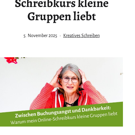
Schreibkurs kleine
Gruppen liebt
Veröffentlicht
Kategorisiert
5. November 2025
Kreatives Schreiben
am
als