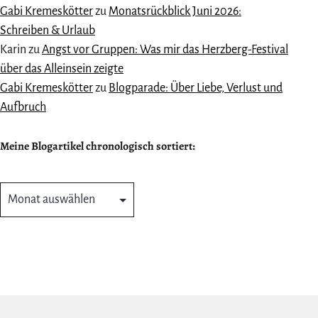
Gabi Kremeskötter
zu
Monatsrückblick Juni 2026:
Schreiben & Urlaub
Karin
zu
Angst vor Gruppen: Was mir das Herzberg-Festival
über das Alleinsein zeigte
Gabi Kremeskötter
zu
Blogparade: Über Liebe, Verlust und
Aufbruch
Meine Blogartikel chronologisch sortiert:
Meine
Blogartikel
chronologisch
sortiert: