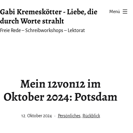
Zum
Gabi Kremeskötter - Liebe, die
Menü
Inhalt
durch Worte strahlt
springen
Freie Rede – Schreibworkshops – Lektorat
Mein 12von12 im
Oktober 2024: Potsdam
Veröffentlicht
Kategorisiert
12. Oktober 2024
Persönliches
,
Rückblick
am
als