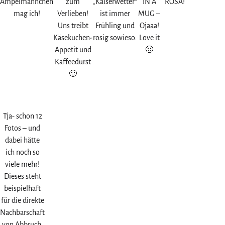
Ampelmännchen
zum
„Kaiserwetter“
IN A
ROSA!
mag ich!
Verlieben!
ist immer
MUG –
Uns treibt
Frühling und
Ojaaa!
Käsekuchen-
rosig sowieso.
Love it
Appetit und
🙂
Kaffeedurst
🙂
Tja- schon 12
Fotos – und
dabei hätte
ich noch so
viele mehr!
Dieses steht
beispielhaft
für die direkte
Nachbarschaft
von Abbruch,