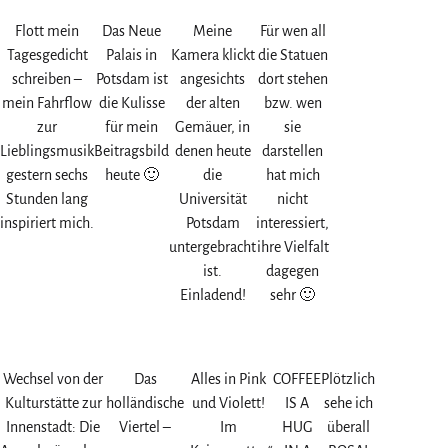
Flott mein
Das Neue
Meine
Für wen all
Tagesgedicht
Palais in
Kamera klickt
die Statuen
schreiben –
Potsdam ist
angesichts
dort stehen
mein Fahrflow
die Kulisse
der alten
bzw. wen
zur
für mein
Gemäuer, in
sie
Lieblingsmusik
Beitragsbild
denen heute
darstellen
gestern sechs
heute 🙂
die
hat mich
Stunden lang
Universität
nicht
inspiriert mich.
Potsdam
interessiert,
untergebracht
ihre Vielfalt
ist.
dagegen
Einladend!
sehr 🙂
Wechsel von der
Das
Alles in Pink
COFFEE
Plötzlich
Kulturstätte zur
holländische
und Violett!
IS A
sehe ich
Innenstadt: Die
Viertel –
Im
HUG
überall