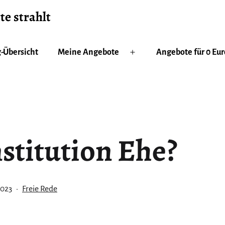
te strahlt
-Übersicht
Meine Angebote
Angebote für 0 Eur
Menü
öffnen
stitution Ehe?
licht
Kategorisiert
2023
Freie Rede
als