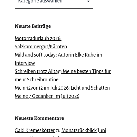
Neuste Beiträge
Motorradurlaub 2026:
Salzkammergut/Kärnten
Mild and soft today: Autorin Elke Ruhe im
Interview
Schreiben trotz Alltag: Meine besten Tipps für
mehr Schreibroutine
Mein 12von12 im Juli 2026: Licht und Schatten
Meine 7 Gedanken im Juli 2026
Neueste Kommentare
Gabi Kremeskötter
zu
Monatsrückblick Juni