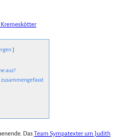
 Kremeskötter
ergen
he aus?
rz zusammengefasst
chenende. Das
Team Sympatexter um Judith