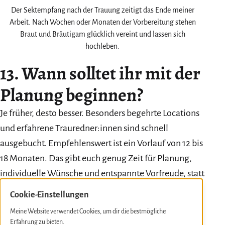
Der Sektempfang nach der Trauung zeitigt das Ende meiner
Arbeit. Nach Wochen oder Monaten der Vorbereitung stehen
Braut und Bräutigam glücklich vereint und lassen sich
hochleben.
13. Wann solltet ihr mit der
Planung beginnen?
Je früher, desto besser. Besonders begehrte Locations
und erfahrene Trauredner:innen sind schnell
ausgebucht. Empfehlenswert ist ein Vorlauf von 12 bis
18 Monaten. Das gibt euch genug Zeit für Planung,
individuelle Wünsche und entspannte Vorfreude, statt
Last-Minute-Stress und schlaflose Nächte.
Cookie-Einstellungen
Habt ihr erst einmal die Dienstleister:innen
Meine Website verwendet Cookies, um dir die bestmögliche
ausgewählt, sind nämlich die am Zuge und ihr könnt
Erfahrung zu bieten.