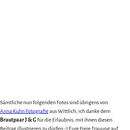
Eure Freie Hochzeit mit mir:
Liebe(r) frei
getraut
Liebe(r) frei
getraut
Sämtliche nun folgenden Fotos sind übrigens von
Anna Kuhn Fotografie
aus Wittlich, ich danke dem
Brautpaar J & G
für die Erlaubnis, mit ihnen diesen
Beitrag illustrieren zu dürfen:-) Eure Freie Trauung auf