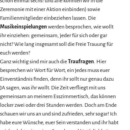
schon einmal sechs! und alle konnten wir in die
Zeremonie mit einer Aktion einbinden) sowie
Familienmitglieder einbeziehen lassen. Die
Musikeinspielungen
werden besprochen, wie wollt
ihr einziehen: gemeinsam, jeder für sich oder gar
nicht? Wie lang insgesamt soll die Freie Trauung für
euch werden?
Ganz wichtig sind mir auch die
Traufragen
. Hier
besprechen wir Wort für Wort, ein jedes muss euer
Einverständnis finden, denn ihr sollt nur genau dazu
JA sagen, was ihr wollt. Die Zeit verfliegt mit uns
gemeinsam an meinem Esszimmertisch, das können
locker zwei oder drei Stunden werden. Doch am Ende
schauen wir uns an und sind zufrieden, sehr sogar! Ich
habe eure Wünsche, euer Sein verstanden und ihr habt