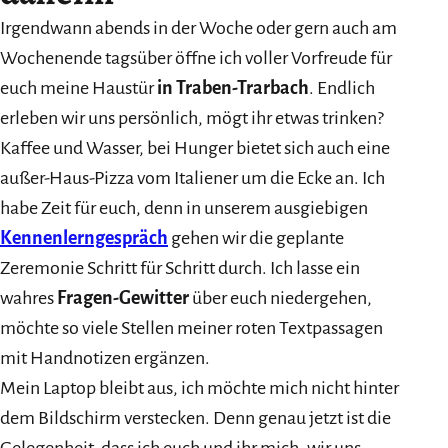
Irgendwann abends in der Woche oder gern auch am
Wochenende tagsüber öffne ich voller Vorfreude für
euch meine Haustür
in Traben-Trarbach
. Endlich
erleben wir uns persönlich, mögt ihr etwas trinken?
Kaffee und Wasser, bei Hunger bietet sich auch eine
außer-Haus-Pizza vom Italiener um die Ecke an. Ich
habe Zeit für euch, denn in unserem ausgiebigen
Kennenlerngespräch
gehen wir die geplante
Zeremonie Schritt für Schritt durch. Ich lasse ein
wahres
Fragen-Gewitter
über euch niedergehen,
möchte so viele Stellen meiner roten Textpassagen
mit Handnotizen ergänzen.
Mein Laptop bleibt aus, ich möchte mich nicht hinter
dem Bildschirm verstecken. Denn genau jetzt ist die
Gelegenheit, dass ich euch und ihr mich, wir uns