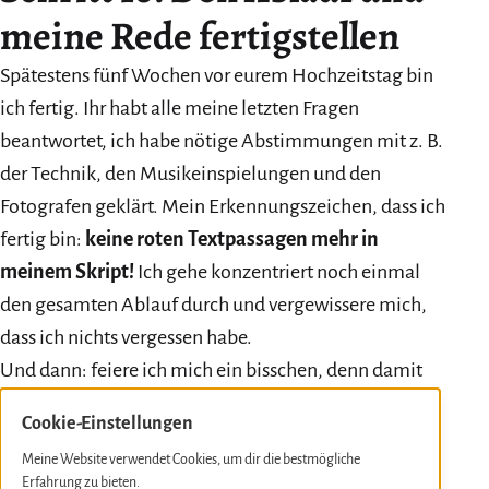
meine Rede fertigstellen
Spätestens fünf Wochen vor eurem Hochzeitstag bin
ich fertig. Ihr habt alle meine letzten Fragen
beantwortet, ich habe nötige Abstimmungen mit z. B.
der Technik, den Musikeinspielungen und den
Fotografen geklärt. Mein Erkennungszeichen, dass ich
fertig bin:
keine roten Textpassagen mehr in
meinem Skript!
Ich gehe konzentriert noch einmal
den gesamten Ablauf durch und vergewissere mich,
dass ich nichts vergessen habe.
Und dann: feiere ich mich ein bisschen, denn damit
finde auch ich in den für mich nötigen
Cookie-Einstellungen
Entspannungsmodus, der aus Arbeit Vorfreude
Meine Website verwendet Cookies, um dir die bestmögliche
macht.
Ich formatiere meine Textdatei final,
Erfahrung zu bieten.