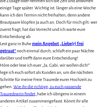
die Zusage oder nehmen sich die Zeit und anworten
einige Tage später. Wichtig ist: länger als eine Woche
kann ich den Termin nicht freihalten, denn andere
Brautpaare klopfen ja auch an. Doch für mich gilt: wer
zuerst fragt, hat das Vorrecht und ich warte eure
Entscheidung ab.
Lest ganz in Ruhe
mein Angebot „Liebe(r) frei
getraut“
noch einmal durch, schlaft ein paar Nächte
darüber und trefft dann eure Entscheidung!
Höre oder lese ich euer „Ja, Gabi, wir wollen dich!“
lege ich euch sofort als Kunden an, um die nächsten
Schritte für meine Freie Traurede eurer Hochzeit zu
gehen.
Wie ihr die richtige, zu euch passende
Traurednerin findet,
habe ich übrigens in einem
anderen Artikel zusammengefasst. Könnt ihr alle