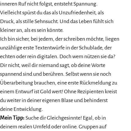
inneren Ruf nicht folgst, entsteht Spannung.
Vielleicht spürst du das als Unzufriedenheit, als
Druck, als stille Sehnsucht. Und das Leben fühlt sich
kleiner an, als es sein könnte.
Ich bin sicher, bei jedem, der schreiben möchte, liegen
unzählige erste Textentwürfe in der Schublade, der
echten oder rein digitalen. Doch wem nützen sie da?
Dir nicht, weil dir niemand sagt, ob deine Worte
spannend sind und berühren. Selbst wenn sie noch
Überarbeitung brauchen, eine erste Rückmeldung zu
einem Entwurf ist Gold wert! Ohne Rezipienten kreist
du weiter in deiner eigenen Blase und behinderst
deine Entwicklung.
Mein Tipp:
Suche dir Gleichgesinnte! Egal, ob in
deinem realen Umfeld oder online. Gruppen auf