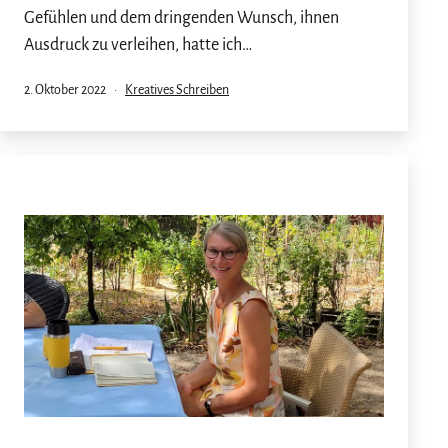
Gefühlen und dem dringenden Wunsch, ihnen
Ausdruck zu verleihen, hatte ich…
Veröffentlicht
Kategorisiert
2. Oktober 2022
Kreatives Schreiben
am
als