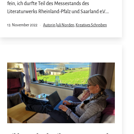
fein, ich durfte Teil des Messestands des
Literaturwerks Rheinland-Pfalz und Saarland e.V.…
Veröffentlicht
Kategorisiert
13. November 2022
Autorin Juli Norden
,
Kreatives Schreiben
am
als