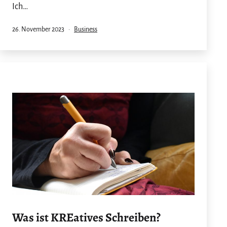
Ich…
Veröffentlicht
Kategorisiert
26. November 2023
Business
am
als
Was ist KREatives Schreiben?