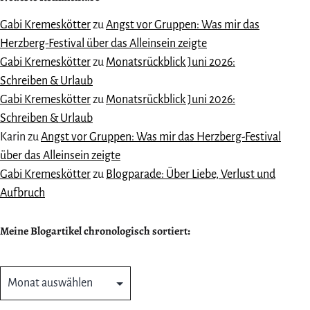
Gabi Kremeskötter
zu
Angst vor Gruppen: Was mir das
Herzberg-Festival über das Alleinsein zeigte
Gabi Kremeskötter
zu
Monatsrückblick Juni 2026:
Schreiben & Urlaub
Gabi Kremeskötter
zu
Monatsrückblick Juni 2026:
Schreiben & Urlaub
Karin
zu
Angst vor Gruppen: Was mir das Herzberg-Festival
über das Alleinsein zeigte
Gabi Kremeskötter
zu
Blogparade: Über Liebe, Verlust und
Aufbruch
Meine Blogartikel chronologisch sortiert:
Meine
Blogartikel
chronologisch