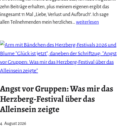
zehn Beiträge erhalten, plus meinem eigenen ergibt das
insgesamt 11 Mal „Liebe, Verlust und Aufbruch“. Ich sage
Das
allen Teilnehmenden mein herzliches…
weiterlesen
war
meine
Blogparade
2026:
10+1
mal
danke!
Angst vor Gruppen: Was mir das
Herzberg-Festival über das
Alleinsein zeigte
4. August 2026