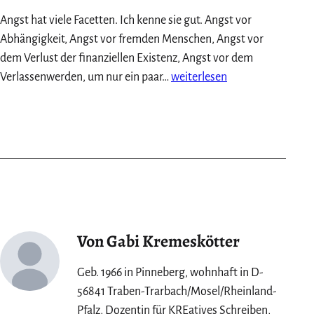
Angst hat viele Facetten. Ich kenne sie gut. Angst vor
Abhängigkeit, Angst vor fremden Menschen, Angst vor
dem Verlust der finanziellen Existenz, Angst vor dem
Angst
Verlassenwerden, um nur ein paar…
weiterlesen
vor
Gruppen:
Was
mir
das
Herzberg-
Festival
über
Von Gabi Kremeskötter
das
Alleinsein
Geb. 1966 in Pinneberg, wohnhaft in D-
zeigte
56841 Traben-Trarbach/Mosel/Rheinland-
Pfalz, Dozentin für KREatives Schreiben,