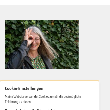
Cookie-Einstellungen
Gabi Kremeskötter
Meine Website verwendet Cookies, um dir die bestmögliche
Erfahrung zu bieten.
Neue Rathausstraße 10