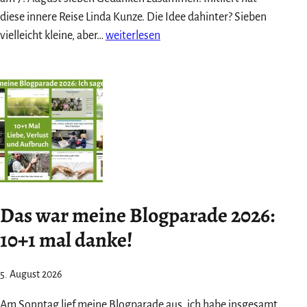
diese innere Reise Linda Kunze. Die Idee dahinter? Sieben
Meine
vielleicht kleine, aber…
weiterlesen
7
Gedanken
im
August
2026
Das war meine Blogparade 2026:
10+1 mal danke!
5. August 2026
Am Sonntag lief meine Blogparade aus, ich habe insgesamt