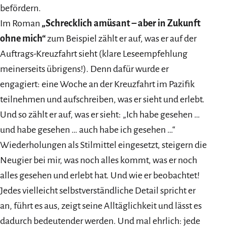
befördern.
Im Roman
„Schrecklich amüsant – aber in Zukunft
ohne mich“
zum Beispiel zählt er auf, was er auf der
Auftrags-Kreuzfahrt sieht (klare Leseempfehlung
meinerseits übrigens!). Denn dafür wurde er
engagiert: eine Woche an der Kreuzfahrt im Pazifik
teilnehmen und aufschreiben, was er sieht und erlebt.
Und so zählt er auf, was er sieht: „Ich habe gesehen …
und habe gesehen … auch habe ich gesehen …“
Wiederholungen als Stilmittel eingesetzt, steigern die
Neugier bei mir, was noch alles kommt, was er noch
alles gesehen und erlebt hat. Und wie er beobachtet!
Jedes vielleicht selbstverständliche Detail spricht er
an, führt es aus, zeigt seine Alltäglichkeit und lässt es
dadurch bedeutender werden. Und mal ehrlich: jede