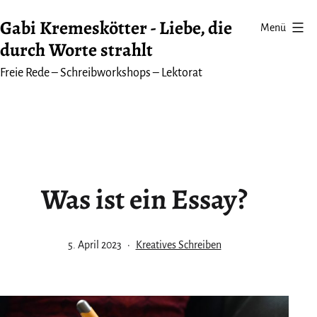
Zum
Gabi Kremeskötter - Liebe, die
Menü
Inhalt
durch Worte strahlt
springen
Freie Rede – Schreibworkshops – Lektorat
Was ist ein Essay?
Veröffentlicht
Kategorisiert
5. April 2023
Kreatives Schreiben
am
als