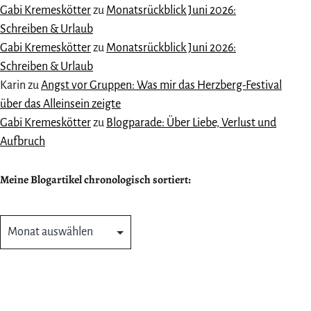
Gabi Kremeskötter
zu
Monatsrückblick Juni 2026:
Schreiben & Urlaub
Gabi Kremeskötter
zu
Monatsrückblick Juni 2026:
Schreiben & Urlaub
Karin
zu
Angst vor Gruppen: Was mir das Herzberg-Festival
über das Alleinsein zeigte
Gabi Kremeskötter
zu
Blogparade: Über Liebe, Verlust und
Aufbruch
Meine Blogartikel chronologisch sortiert:
Meine
Blogartikel
chronologisch
sortiert: