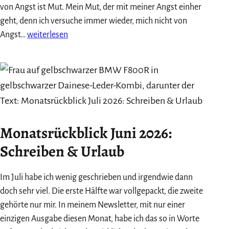
von Angst ist Mut. Mein Mut, der mit meiner Angst einher
geht, denn ich versuche immer wieder, mich nicht von
Angst
Angst…
weiterlesen
vor
Gruppen:
Was
mir
das
Herzberg-
Monatsrückblick Juni 2026:
Festival
über
Schreiben & Urlaub
das
Alleinsein
Im Juli habe ich wenig geschrieben und irgendwie dann
zeigte
doch sehr viel. Die erste Hälfte war vollgepackt, die zweite
gehörte nur mir. In meinem Newsletter, mit nur einer
einzigen Ausgabe diesen Monat, habe ich das so in Worte