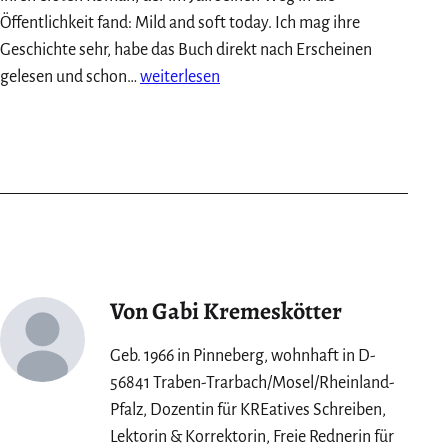
Öffentlichkeit fand: Mild and soft today. Ich mag ihre
Geschichte sehr, habe das Buch direkt nach Erscheinen
Mild
gelesen und schon…
weiterlesen
and
soft
today:
Autorin
Elke
Ruhe
im
Interview
Von Gabi Kremeskötter
Geb. 1966 in Pinneberg, wohnhaft in D-
56841 Traben-Trarbach/Mosel/Rheinland-
Pfalz, Dozentin für KREatives Schreiben,
Lektorin & Korrektorin, Freie Rednerin für