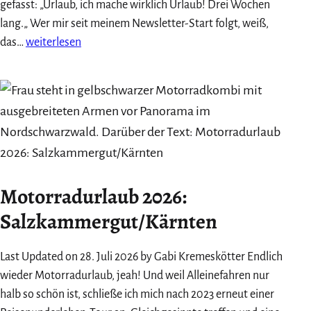
gefasst: „Urlaub, ich mache wirklich Urlaub! Drei Wochen
lang.„ Wer mir seit meinem Newsletter-Start folgt, weiß,
Monatsrückblick
das…
weiterlesen
Juni
2026:
Schreiben
&
Urlaub
Motorradurlaub 2026:
Salzkammergut/Kärnten
Last Updated on 28. Juli 2026 by Gabi Kremeskötter Endlich
wieder Motorradurlaub, jeah! Und weil Alleinefahren nur
halb so schön ist, schließe ich mich nach 2023 erneut einer