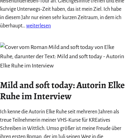
Reisenunderleben-Tour an. Gleichgesinnte treffen und eine
kurvige Unterwegs-Zeit haben, das ist mein Ziel. Ich habe
in diesem Jahr nur einen sehr kurzen Zeitraum, in dem ich
Motorradurlaub
überhaupt…
weiterlesen
2026:
Salzkammergut/Kärnten
Mild and soft today: Autorin Elke
Ruhe im Interview
Ich kenne die Autorin Elke Ruhe seit mehreren Jahren als
treue Teilnehmerin meiner VHS-Kurse für KREatives
Schreiben in Wittlich. Umso größer ist meine Freude über
ihren ersten Roman, der im Juli seinen Weg in die