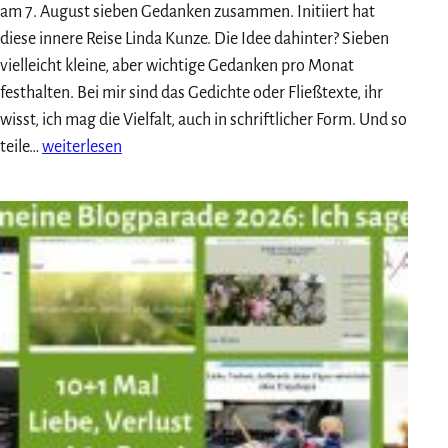
am 7. August sieben Gedanken zusammen. Initiiert hat
diese innere Reise Linda Kunze. Die Idee dahinter? Sieben
vielleicht kleine, aber wichtige Gedanken pro Monat
festhalten. Bei mir sind das Gedichte oder Fließtexte, ihr
wisst, ich mag die Vielfalt, auch in schriftlicher Form. Und so
Meine
teile…
weiterlesen
7
Gedanken
im
August
2026