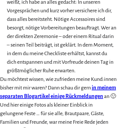
weißt, ich habe an alles gedacht: In unseren
Vorgesprächen und kurz vorher versichere ich dir,
dass alles bereitsteht. Nötige Accessoires sind
besorgt, nötige Vorbereitungen beauftragt. Wer an
der direkten Zeremonie – oder einem Ritual darin
– seinen Teil beiträgt, ist geklärt. In dem Moment,
in dem du meine Checkliste erhältst, kannst du
dich entspannen und mit Vorfreude deinen Tag in
größtmöglicher Ruhe erwarten.
Du möchtest wissen, wie zufrieden meine Kund:innen
bisher mit mir waren? Dann schau dir gern
in meinem
separaten Blogartikel einige Rückmeldungen
an 🙂
Und hier einige Fotos als kleiner Einblick in
gelungene Feste … für sie alle, Brautpaare, Gäste,
Familien und Freunde, war meine Freie Rede jeden