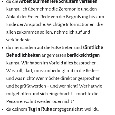
du die
Arbeit auf mehrere Schultern verteilen
kannst: Ich übernehme die Zeremonie und den
Ablauf der Freien Rede von der Begrüßung bis zum
Ende der Ansprache. Wichtige Informationen, die
allen zukommen sollen, nehme ich auf und
verkünde sie.
du niemandem auf die Füße treten und
sämtliche
Befindlichkeiten
angemessen
berücksichtigen
kannst: Wir haben im Vorfeld alles besprochen.
Was soll, darf, muss unbedingt mit in die Rede –
und was nicht? Wer möchte direkt angesprochen
und begrüßt werden – und wer nicht? Wer hat wie
mitgeholfen und sich eingebracht – möchte die
Person erwähnt werden oder nicht?
du deinem
Tag in Ruhe
entgegensiehst, weil du