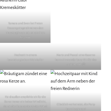
Tamara und Sven bei Freien
Trauung eingerahmt von den
TrauzeugInnen mit mir als Freie
Rednerin
Hochzeit in einem
Marie und Pascal: eine Kaserne
luxemburgischen Weinkeller
kann ein wunderbarer Ort für das
Ja-Wort sein 🙂
Für draußen empfehle ich für die
Kerze immer ein hohes Windlicht,
Glücklich verheiratet, die Party
damit die Flamme durch den Wind
kann beginnen!