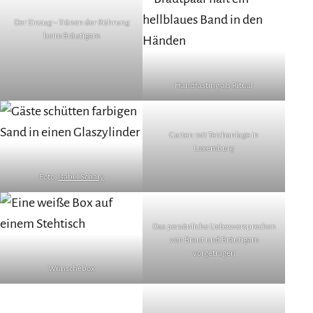
Der Einzug – Tränen der Rührung
beim Bräutigam
Handfasting als Ritual
Garten mit Teichanlage in
Luxemburg
Foto:
Isabel Schary
Das persönliche Liebesversprechen
von Braut und Bräutigam
vorgetragen
Wünschebox