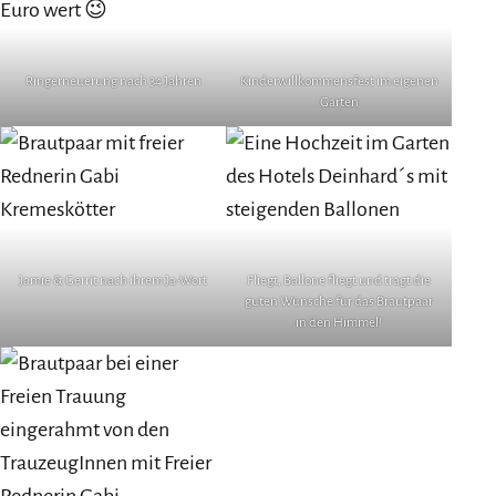
Euro wert 😉
Ringerneuerung nach 34 Jahren
Kinderwillkommensfest im eigenen
Garten
Jamie & Gerrit nach ihrem Ja-Wort
Fliegt, Ballone fliegt und tragt die
guten Wünsche für das Brautpaar
in den Himmel!