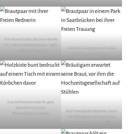
nicht wieder ausgeblasen wird.
Hiltrud und Frank: mit ihnen durfte
ich in meine Hochzeitssaison ´23 als
Auch ein Uni-Campus war schon
Freie Rednerin starten
Ort einer Freien Trauung
Eine Willkommensbox für gute
Wünsche bei einem
Sehr bewegende Momente, wenn
Kinderwillkommensfest
der Bräutigam voller Spannung
seine Braut erwartet 🙂