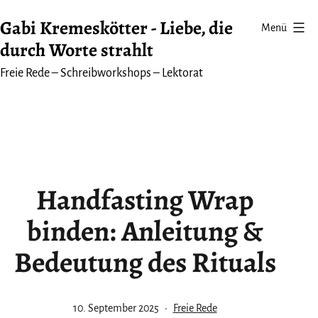
Zum
Gabi Kremeskötter - Liebe, die
Menü
Inhalt
durch Worte strahlt
springen
Freie Rede – Schreibworkshops – Lektorat
Handfasting Wrap
binden: Anleitung &
Bedeutung des Rituals
Veröffentlicht
Kategorisiert
10. September 2025
Freie Rede