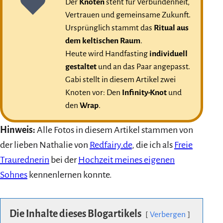
Der
Knoten
steht für Verbundenheit,
Vertrauen und gemeinsame Zukunft.
Ursprünglich stammt das
Ritual aus
dem keltischen Raum
.
Heute wird Handfasting
individuell
gestaltet
und an das Paar angepasst.
Gabi stellt in diesem Artikel zwei
Knoten vor: Den
Infinity-Knot
und
den
Wrap
.
Hinweis:
Alle Fotos in diesem Artikel stammen von
der lieben Nathalie von
Redfairy.de
, die ich als
Freie
Traurednerin
bei der
Hochzeit meines eigenen
Sohnes
kennenlernen konnte.
Die Inhalte dieses Blogartikels
Verbergen