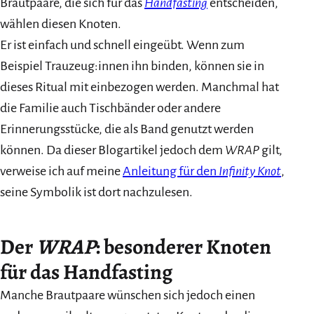
Brautpaare, die sich für das
Handfasting
entscheiden,
wählen diesen Knoten.
Er ist einfach und schnell eingeübt. Wenn zum
Beispiel Trauzeug:innen ihn binden, können sie in
dieses Ritual mit einbezogen werden. Manchmal hat
die Familie auch Tischbänder oder andere
Erinnerungsstücke, die als Band genutzt werden
können. Da dieser Blogartikel jedoch dem
WRAP
gilt,
verweise ich auf meine
Anleitung für den
Infinity Knot
,
seine Symbolik ist dort nachzulesen.
Der
WRAP
: besonderer Knoten
für das Handfasting
Manche Brautpaare wünschen sich jedoch einen