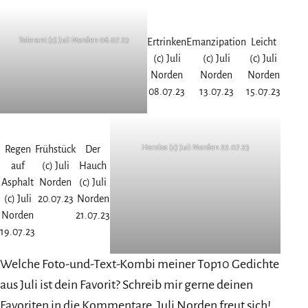
Tolerant (c) Juli Norden 06.07.23
Ertrinken
Emanzipation
Leicht
(c) Juli
(c) Juli
(c) Juli
Norden
Norden
Norden
08.07.23
13.07.23
15.07.23
Herzlos (c) Juli Norden 22.07.23
Regen
Frühstück
Der
auf
(c) Juli
Hauch
Asphalt
Norden
(c) Juli
(c) Juli
20.07.23
Norden
Norden
21.07.23
19.07.23
Welche Foto-und-Text-Kombi meiner Top10 Gedichte
aus Juli ist dein Favorit? Schreib mir gerne deinen
Favoriten in die Kommentare, Juli Norden freut sich!