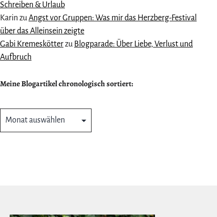
Schreiben & Urlaub
Karin
zu
Angst vor Gruppen: Was mir das Herzberg-Festival
über das Alleinsein zeigte
Gabi Kremeskötter
zu
Blogparade: Über Liebe, Verlust und
Aufbruch
Meine Blogartikel chronologisch sortiert:
Meine
Blogartikel
chronologisch
sortiert: