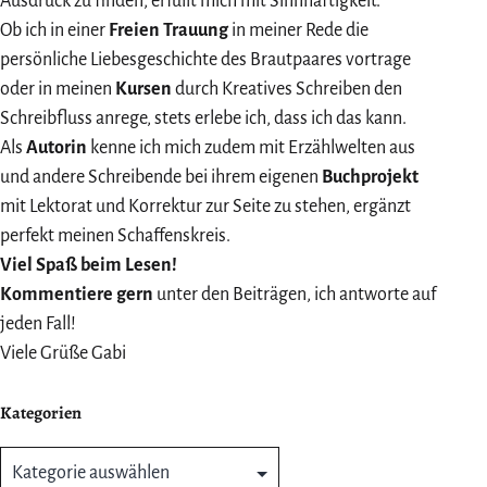
Ausdruck zu finden, erfüllt mich mit Sinnhaftigkeit.
Ob ich in einer
Freien Trauung
in meiner Rede die
persönliche Liebesgeschichte des Brautpaares vortrage
oder in meinen
Kursen
durch Kreatives Schreiben den
Schreibfluss anrege, stets erlebe ich, dass ich das kann.
Als
Autorin
kenne ich mich zudem mit Erzählwelten aus
und andere Schreibende bei ihrem eigenen
Buchprojekt
mit Lektorat und Korrektur zur Seite zu stehen, ergänzt
perfekt meinen Schaffenskreis.
Viel Spaß beim Lesen!
Kommentiere gern
unter den Beiträgen, ich antworte auf
jeden Fall!
Viele Grüße Gabi
Kategorien
Kategorien