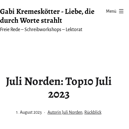
Zum
Gabi Kremeskötter - Liebe, die
Menü
Inhalt
durch Worte strahlt
springen
Freie Rede – Schreibworkshops – Lektorat
Juli Norden: Top10 Juli
2023
Veröffentlicht
Kategorisiert
1. August 2023
Autorin Juli Norden
,
Rückblick
am
als