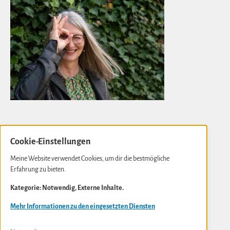
Cookie-Einstellungen
Gabi Kremeskötter
Meine Website verwendet Cookies, um dir die bestmögliche
Erfahrung zu bieten.
Neue Rathausstraße 10
D- 56841 Traben-Trarbach
Kategorie: Notwendig, Externe Inhalte.
info(at)gabi-kremeskoetter.de
Mehr Informationen zu den eingesetzten Diensten