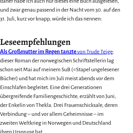
daher habe ich auch nur dieses eine Buch ausgelesen,
und zwar genau passend in der Nacht vom 30. auf den
31. Juli, kurz vor knapp, würde ich das nennen:
Leseempfehlungen
Als Großmutter im Regen tanzte
von Trude Teige
:
dieser Roman der norwegischen Schriftstellerin lag
schon seit Mai auf meinem SuB (=Stapel ungelesener
Bücher) und hat mich im Juli meist abends vor dem
Einschlafen begleitet. Eine drei Generationen
übergreifende Familiengeschichte, erzählt von Juni,
der Enkelin von Thekla. Drei Frauenschicksale, deren
Verbindung – und vor allem Geheimnisse – im
zweiten Weltkrieg in Norwegen und Deutschland
ihren Ursprung hat.