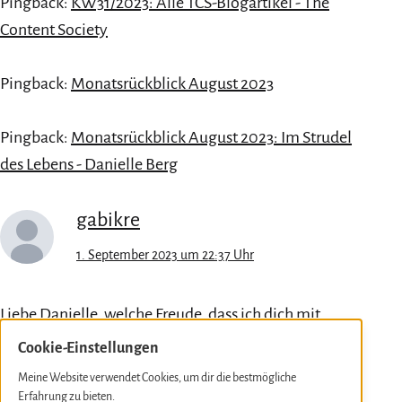
Pingback:
KW31/2023: Alle TCS-Blogartikel - The
Content Society
Pingback:
Monatsrückblick August 2023
Pingback:
Monatsrückblick August 2023: Im Strudel
des Lebens - Danielle Berg
gabikre
1. September 2023 um 22:37 Uhr
Liebe Danielle, welche Freude, dass ich dich mit
gelesenen Büchern inspirieren konnte, sie auch in
Cookie-Einstellungen
deinem Blog zu erwähnen😃 So ziehen neue Lese
Meine Website verwendet Cookies, um dir die bestmögliche
Ideen weitere Kreise👍
Erfahrung zu bieten.