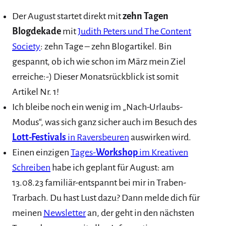
Der August startet direkt mit
zehn Tagen
Blogdekade
mit
Judith Peters und The Content
Society
: zehn Tage – zehn Blogartikel. Bin
gespannt, ob ich wie schon im März mein Ziel
erreiche:-) Dieser Monatsrückblick ist somit
Artikel Nr. 1!
Ich bleibe noch ein wenig im „Nach-Urlaubs-
Modus“, was sich ganz sicher auch im Besuch des
Lott-Festivals
in Raversbeuren
auswirken wird.
Einen einzigen
Tages-
Workshop
im Kreativen
Schreiben
habe ich geplant für August: am
13.08.23 familiär-entspannt bei mir in Traben-
Trarbach. Du hast Lust dazu? Dann melde dich für
meinen
Newsletter
an, der geht in den nächsten