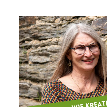
am
als