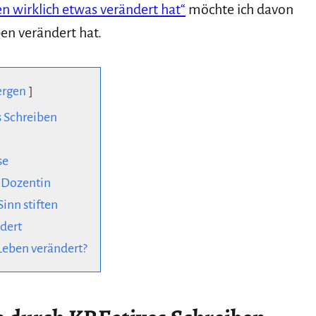
n wirklich etwas verändert hat“
möchte ich davon
en verändert hat.
ergen
s Schreiben
se
 Dozentin
inn stiften
dert
Leben verändert?