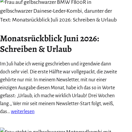
Was
mir
das
Herzberg-
Monatsrückblick Juni 2026:
Festival
über
Schreiben & Urlaub
das
Alleinsein
Im Juli habe ich wenig geschrieben und irgendwie dann
zeigte
doch sehr viel. Die erste Hälfte war vollgepackt, die zweite
gehörte nur mir. In meinem Newsletter, mit nur einer
einzigen Ausgabe diesen Monat, habe ich das so in Worte
gefasst: „Urlaub, ich mache wirklich Urlaub! Drei Wochen
lang.„ Wer mir seit meinem Newsletter-Start folgt, weiß,
Monatsrückblick
das…
weiterlesen
Juni
2026: