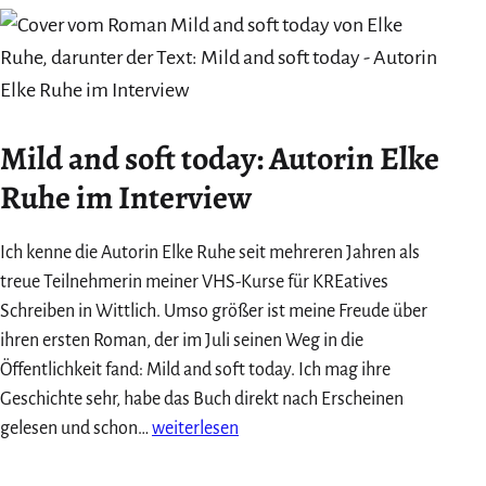
Salzkammergut/Kärnten
Mild and soft today: Autorin Elke
Ruhe im Interview
Ich kenne die Autorin Elke Ruhe seit mehreren Jahren als
treue Teilnehmerin meiner VHS-Kurse für KREatives
Schreiben in Wittlich. Umso größer ist meine Freude über
ihren ersten Roman, der im Juli seinen Weg in die
Öffentlichkeit fand: Mild and soft today. Ich mag ihre
Geschichte sehr, habe das Buch direkt nach Erscheinen
Mild
gelesen und schon…
weiterlesen
and