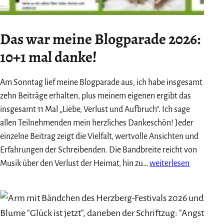
Das war meine Blogparade 2026:
10+1 mal danke!
Am Sonntag lief meine Blogparade aus, ich habe insgesamt
zehn Beiträge erhalten, plus meinem eigenen ergibt das
insgesamt 11 Mal „Liebe, Verlust und Aufbruch“. Ich sage
allen Teilnehmenden mein herzliches Dankeschön! Jeder
einzelne Beitrag zeigt die Vielfalt, wertvolle Ansichten und
Erfahrungen der Schreibenden. Die Bandbreite reicht von
Das
Musik über den Verlust der Heimat, hin zu…
weiterlesen
war
meine
Blogparade
2026: