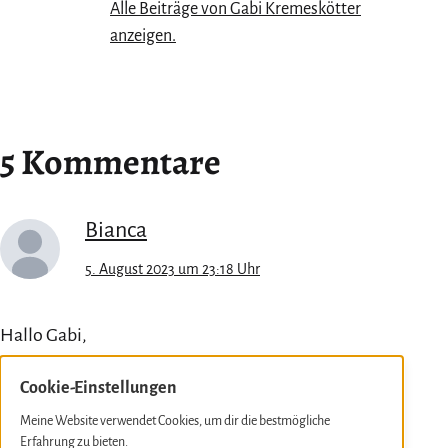
Alle Beiträge von Gabi Kremeskötter
anzeigen.
5 Kommentare
Bianca
5. August 2023 um 23:18 Uhr
Hallo Gabi,
für mich sind die aufgelisteten Gründe sehr gut
Cookie-Einstellungen
nachvollziehbar.
Meine Website verwendet Cookies, um dir die bestmögliche
Ich erlebte gerade kürzlich eine wunderschöne freie
Erfahrung zu bieten.