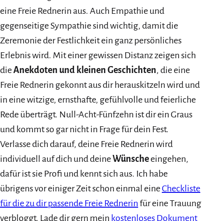
eine Freie Rednerin aus. Auch Empathie und
gegenseitige Sympathie sind wichtig, damit die
Zeremonie der Festlichkeit ein ganz persönliches
Erlebnis wird. Mit einer gewissen Distanz zeigen sich
die
Anekdoten und kleinen Geschichten
, die eine
Freie Rednerin gekonnt aus dir herauskitzeln wird und
in eine witzige, ernsthafte, gefühlvolle und feierliche
Rede überträgt. Null-Acht-Fünfzehn ist dir ein Graus
und kommt so gar nicht in Frage für dein Fest.
Verlasse dich darauf, deine Freie Rednerin wird
individuell auf dich und deine
Wünsche
eingehen,
dafür ist sie Profi und kennt sich aus. Ich habe
übrigens vor einiger Zeit schon einmal eine
Checkliste
für die zu dir passende Freie Redneri
n
für eine Trauung
verbloggt. Lade dir gern mein
kostenloses Dokument