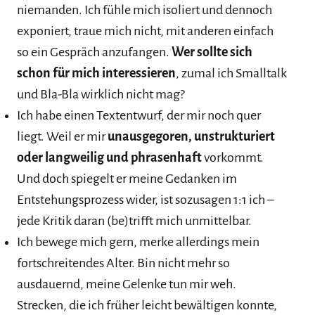
niemanden. Ich fühle mich isoliert und dennoch
exponiert, traue mich nicht, mit anderen einfach
so ein Gespräch anzufangen.
Wer sollte sich
schon für mich interessieren
, zumal ich Smalltalk
und Bla-Bla wirklich nicht mag?
Ich habe einen Textentwurf, der mir noch quer
liegt. Weil er mir
unausgegoren, unstrukturiert
oder langweilig und phrasenhaft
vorkommt.
Und doch spiegelt er meine Gedanken im
Entstehungsprozess wider, ist sozusagen 1:1 ich –
jede Kritik daran (be)trifft mich unmittelbar.
Ich bewege mich gern, merke allerdings mein
fortschreitendes Alter. Bin nicht mehr so
ausdauernd, meine Gelenke tun mir weh.
Strecken, die ich früher leicht bewältigen konnte,