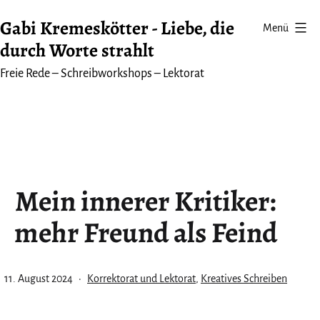
Zum
Gabi Kremeskötter - Liebe, die
Menü
Inhalt
durch Worte strahlt
springen
Freie Rede – Schreibworkshops – Lektorat
Mein innerer Kritiker:
mehr Freund als Feind
Veröffentlicht
Kategorisiert
11. August 2024
Korrektorat und Lektorat
,
Kreatives Schreiben
am
als