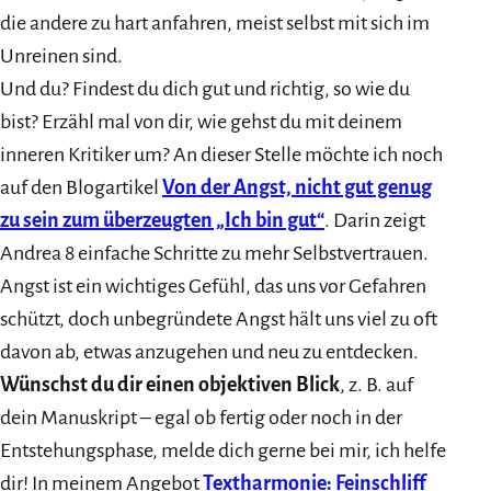
die andere zu hart anfahren, meist selbst mit sich im
Unreinen sind.
Und du? Findest du dich gut und richtig, so wie du
bist? Erzähl mal von dir, wie gehst du mit deinem
inneren Kritiker um? An dieser Stelle möchte ich noch
auf den Blogartikel
Von der Angst, nicht gut genug
zu sein zum überzeugten „Ich bin gut“
. Darin zeigt
Andrea 8 einfache Schritte zu mehr Selbstvertrauen.
Angst ist ein wichtiges Gefühl, das uns vor Gefahren
schützt, doch unbegründete Angst hält uns viel zu oft
davon ab, etwas anzugehen und neu zu entdecken.
Wünschst du dir einen objektiven Blick
, z. B. auf
dein Manuskript – egal ob fertig oder noch in der
Entstehungsphase, melde dich gerne bei mir, ich helfe
dir! In meinem Angebot
Textharmonie: Feinschliff