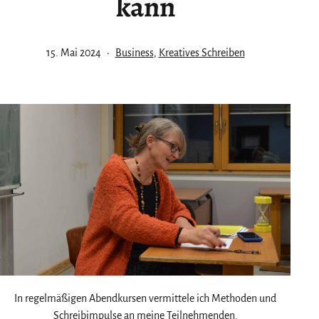
kann
Veröffentlicht
Kategorisiert
15. Mai 2024
Business
,
Kreatives Schreiben
am
als
In regelmäßigen Abendkursen vermittele ich Methoden und
Schreibimpulse an meine Teilnehmenden.