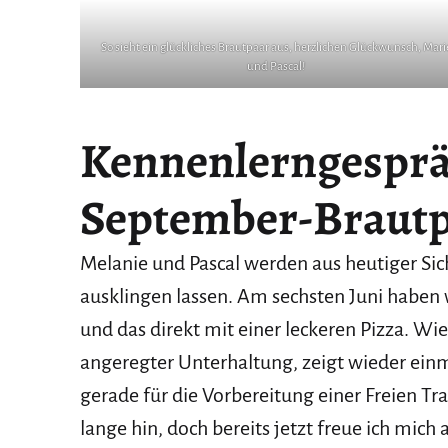
So sieht ein glückliches Brautpaar aus, herzlichen Glückwunsch, Mari
und Pascal!
Kennenlerngespr
September-Braut
Melanie und Pascal werden aus heutiger Si
ausklingen lassen. Am sechsten Juni haben 
und das direkt mit einer leckeren Pizza. Wi
angeregter Unterhaltung, zeigt wieder e
gerade für die Vorbereitung einer Freien Tr
lange hin, doch bereits jetzt freue ich mich