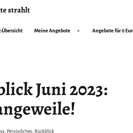
te strahlt
-Übersicht
Meine Angebote
Angebote für 0 Eur
Menü
öffnen
ick Juni 2023:
angeweile!
risiert
ess
,
Persönliches
,
Rückblick