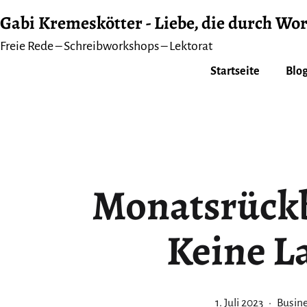
Zum
Gabi Kremeskötter - Liebe, die durch Wor
Inhalt
Freie Rede – Schreibworkshops – Lektorat
springen
Startseite
Blog
Monatsrückbl
Keine L
Veröffentlicht
Katego
1. Juli 2023
Busin