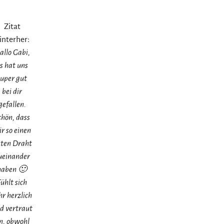
Zitat
interher:
allo Gabi,
s hat uns
super gut
bei dir
gefallen.
chön, dass
r so einen
ten Draht
ueinander
haben 🙂
ühlt sich
hr herzlich
d vertraut
n, obwohl