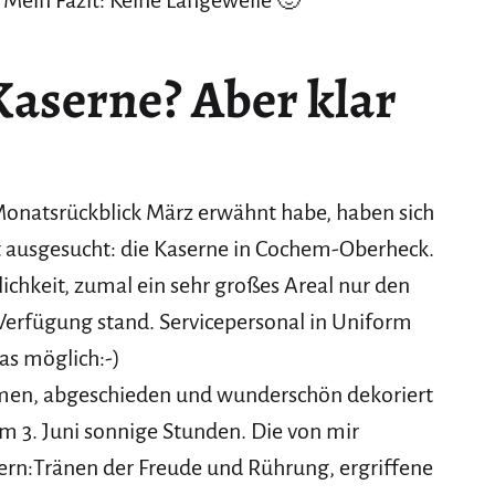
Mein Fazit: Keine Langeweile 🙂
Kaserne? Aber klar
 Monatsrückblick März erwähnt habe, haben sich
t ausgesucht: die Kaserne in Cochem-Oberheck.
chkeit, zumal ein sehr großes Areal nur den
 Verfügung stand. Servicepersonal in Uniform
das möglich:-)
en, abgeschieden und wunderschön dekoriert
m 3. Juni sonnige Stunden. Die von mir
ern:Tränen der Freude und Rührung, ergriffene