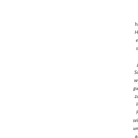
h
H
e
S
wi
gu
z
F
se
un
a