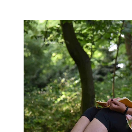
am
als