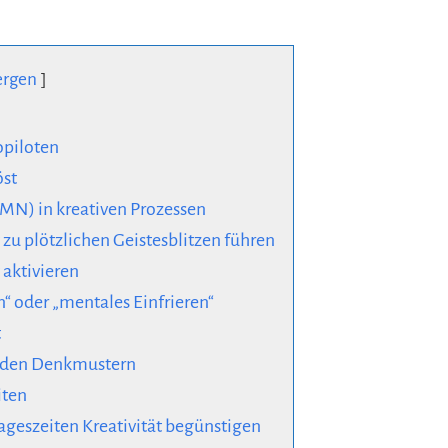
ergen
opiloten
öst
MN) in kreativen Prozessen
 plötzlichen Geistesblitzen führen
 aktivieren
n“ oder „mentales Einfrieren“
t
enden Denkmustern
iten
ageszeiten Kreativität begünstigen