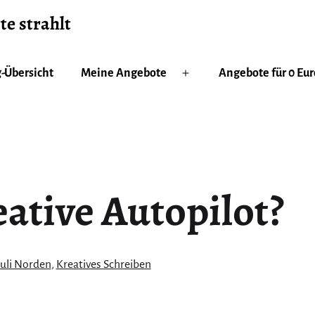
te strahlt
-Übersicht
Meine Angebote
Angebote für 0 Eur
Menü
öffnen
eative Autopilot?
siert
Juli Norden
,
Kreatives Schreiben