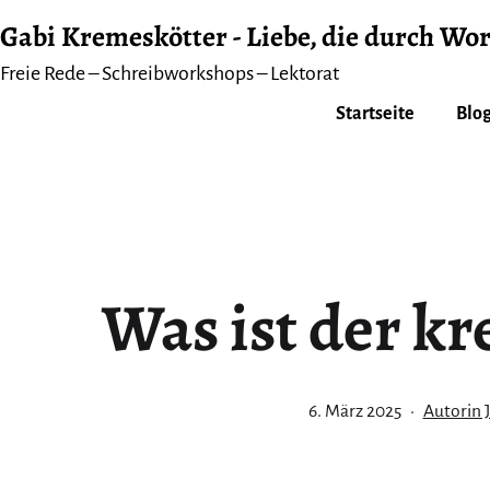
Zum
Gabi Kremeskötter - Liebe, die durch Wor
Inhalt
Freie Rede – Schreibworkshops – Lektorat
springen
Startseite
Blog
Was ist der kr
Veröffentlicht
Kategori
6. März 2025
Autorin 
am
als